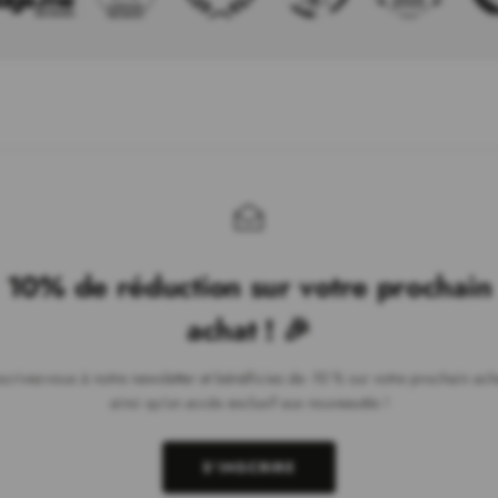
10% de réduction sur votre prochain
achat ! 🎉
scrivez-vous à notre newsletter et bénéficiez de -10 % sur votre prochain ach
ainsi qu'un accès exclusif aux nouveautés !
S'INSCRIRE