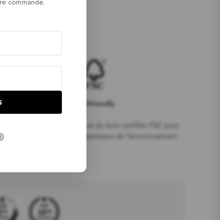
ère commande.
S
ECO-friendly
Nous utilisons du papier et du bois certifiés FSC pour
garantir des produits respectueux de l'environnement.