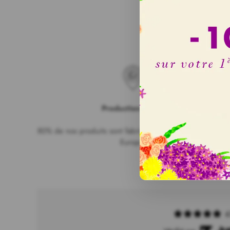
Production locale
80% de nos produits sont fabriqués en France et 90% en
Europe.
6