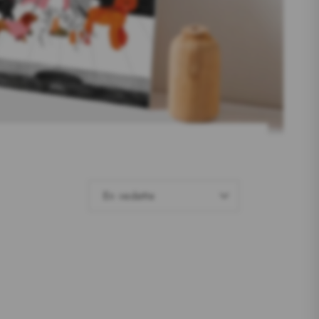
TRIER
En vedette
PAR