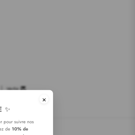
Vérifié
×
E ✨
er pour suivre nos
tez de
10% de