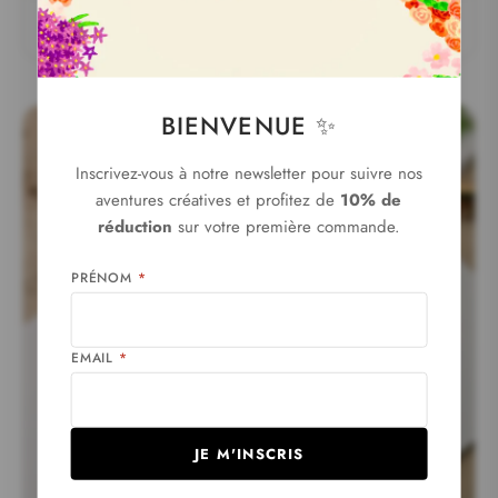
Design unique
BIENVENUE ✨
Inscrivez-vous à notre newsletter pour suivre nos
aventures créatives et profitez de
10% de
réduction
sur votre première commande.
PRÉNOM
*
EMAIL
*
JE M'INSCRIS